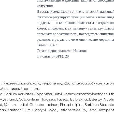
омолаживающего действия; защиты от свободных 
излучения.
В состав крема входит эпигенетический активный
букетного регулирует функции генов клеток эпи
поддержанию клеточного гомеостаза; экстракт п
клеток эпидермиса, активизируя гены, улучшающи
повышает ее эластичность, посредством снижен
реакцию, в результате чего мимические морщины 
Объем: 50 мл
Страна производитель: Испания
UV-фильтр (SPF): 20
в лимонника китайского, тетрапептид-26, галактоарабинан, натр
вный пептидный комплекс.
 Pca, Sodium Acrylates Copolymer, Butyl Methoxydibenzoylmethane, Et
xyethanol, Octocrylene, Narcissus Tazetta Bulb Extract, Benzyl Alcoho
t, 1,2-hexanediol, Galactoarabinan, Phospholipids, Sorbitan Stearate, 
n, Xanthan Gum, Caprylyl Glycol, Tetrapeptide-26, Ferric Hexapep