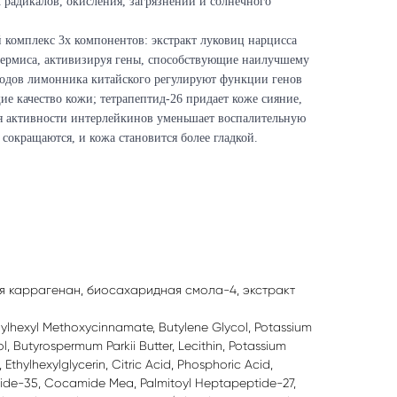
радикалов, окисления, загрязнений и солнечного
 комплекс 3х компонентов: экстракт луковиц нарцисса
дермиса, активизируя гены, способствующие наилучшему
лодов лимонника китайского регулируют функции генов
е качество кожи; тетрапептид-26 придает коже сияние,
ия активности интерлейкинов уменьшает воспалительную
сокращаются, и кожа становится более гладкой.
ия каррагенан, биосахаридная смола-4, экстракт
hylhexyl Methoxycinnamate, Butylene Glycol, Potassium
l, Butyrospermum Parkii Butter, Lecithin, Potassium
Ethylhexylglycerin, Citric Acid, Phosphoric Acid,
tide-35, Cocamide Mea, Palmitoyl Heptapeptide-27,