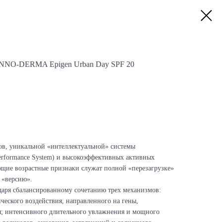
INNO-DERMA Epigen Urban Day SPF 20
ов, уникальной «интеллектуальной» системы
erformance System) и высокоэффективных активных
щие возрастные признаки cлужат полной «перезагрузке»
 «версию».
даря сбалансированному сочетанию трех механизмов:
ческого воздействия, направленного на гены,
ия; интенсивного длительного увлажнения и мощного