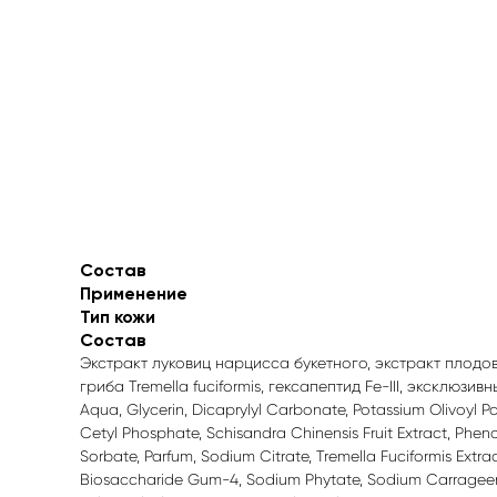
Состав
Применение
Тип кожи
Состав
Экстракт луковиц нарцисса букетного, экстракт плодо
гриба Tremella fuciformis, гексапептид Fe-III, эксклюзи
Aqua, Glycerin, Dicaprylyl Carbonate, Potassium Olivoyl
Cetyl Phosphate, Schisandra Chinensis Fruit Extract, Pheno
Sorbate, Parfum, Sodium Citrate, Tremella Fuciformis Extrac
Biosaccharide Gum-4, Sodium Phytate, Sodium Carrageena