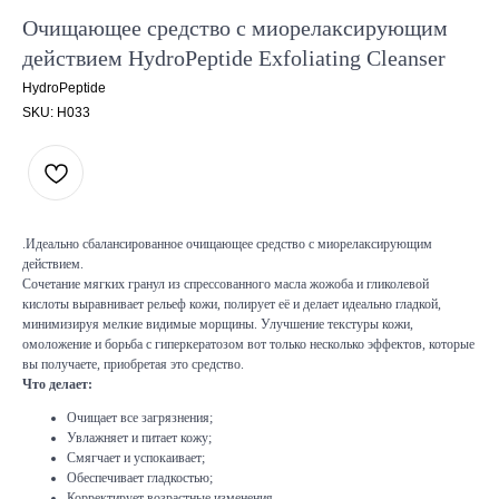
Очищающее средство с миорелаксирующим
действием HydroPeptide Exfoliating Cleanser
HydroPeptide
SKU:
H033
.Идеально сбалансированное очищающее средство с миорелаксирующим
действием.
Сочетание мягких гранул из спрессованного масла жожоба и гликолевой
кислоты выравнивает рельеф кожи, полирует её и делает идеально гладкой,
минимизируя мелкие видимые морщины. Улучшение текстуры кожи,
омоложение и борьба с гиперкератозом вот только несколько эффектов, которые
вы получаете, приобретая это средство.
Что делает:
Очищает все загрязнения;
Увлажняет и питает кожу;
Смягчает и успокаивает;
Обеспечивает гладкостью;
Корректирует возрастные изменения.