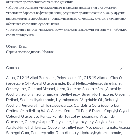
оказывает противовоспалительное действие.
• Мочевина обладает увлажняющим и удерживающим влагу свойством,
укрепляет барьерные функции кожи, улучшает проникновение в кожу других
ингредиентов и способствует отшелушиванию отмерших клеток, значительно
облегчает состояние сухости кожи.
• Гиалуронат натрия увлажняет кожу снаружи и задерживает влагу в глубоких
слоях эпидермиса.
Объем: 15 мл
Страна производитель: Италия
Состав
Aqua, C12-15 Alkyl Benzoate, Polysilicone-11, C15-19 Alkane, Olus Oil
(vegetable Oil), Acetyl Glucosamide, Butyl Nethoxydibenzoylmethane,
Octocrylene, Cetearyl Alcohol, Urea, 3-o-ethyl Ascorbic Acid, Arachidyl
Alcohol, Isononyl Isononanoate, Diethylhexyl Butamido Triazone, Glycerin,
Retinol, Sodium Hyaluronate, Hydrohynated Vegetable Oil, Behenyl
Alcohol, Pentaerythrityl Tetraisostearate, Candelilla Cera (euphorbia
Cerifera (candlelilla) Wax), Apricot Kernel Oil Peg-6 Esters, Caprylyl Glycol,
Cetearyl Glucoside, Pentaerythrityl Tetraethylhexanoate, Arachidyl
Glucoside, Caprylyc/capric Triglyceride, Hydroxyethyl Acrylate/sodium
Acryloyldimethyl Taurate Copolymer, Ethylhexyl Methoxycinnamate, Acacia
Senegal Gum, Pentaerythrityl Tetra-di-t-butyl Hydroxyhydrocinnamate,