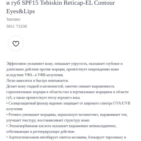
и губ SPF15 Tebiskin Reticap-EL Contour
Eyes&Lips
Tebiskin
SKU:
T1636
Эффективно увлажняет кожу, повышает упругость, оказывает глубокое и
длительное действие против морщин, препятствует повреждению кожи
вследствие УФА- и УФВ-излучения.
Легко наносится и быстро впитывается.
Делает кожу гладкой и шелковистой, заметно снижает выраженность
горизонтальных морщин в области глаз и вертикальных морщинок в области
губ, а также препятствует птозу верхнего века.
• Солнцезащитный фильтр надежно защищает от широкого спектра UVA/UVB
излучения
• Ретинол уменьшает морщины, нормализует меланогенез, выравнивает тон,
улучшает текстуру, восстанавливает структуру кожи.
• Этиласкорбиновая кислота оказывает выраженное антиоксидантное,
отбеливающее и регенерирующее действие.
• Ацетилглюкозамин ингибирует синтеза меланина, блокирует тирозиназу и