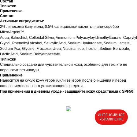
Состав
Тип кожи
Применение
Состав
Активные ингредиенты:
2% липосомы бакучиола, 0.5% салициловой кислоты, нано-серебро
MicroArgent™.
Aqua, Bakuchiol, Colloidal Silver, Ammonium Polyacryloyldimethyltaurate, Caprylyl
Glycol, Phenethyl Alcohol, Salicylic Acid, Sodium Hyaluronate, Sodium Lactate,
Sodium Pca, Glycine, Fructose, Urea, Niacinamide, Inositol, Sodium Benzoate,
Lactic Acid, Sodium Dehydroacetate.
Тип кожи
Специально создано для чувствительной кожи, особенно для тех, кто не
переносит ретиноиды.
Применение
Наносится на сухую кожу утром и/или вечером после очищения и перед
нанесением основного ухаживающего средства.
При применении в дневном уходе - защищайте кожу средствами с SPF50!
ИНТЕНСИВНОЕ
УВЛАЖНЕНИЕ