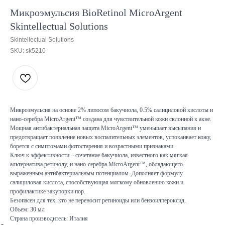
Микроэмульсия BioRetinol MicroArgent
Skintellectual Solutions
Skintellectual Solutions
SKU:
sk5210
Микроэмульсия на основе 2% липосом бакучиола, 0.5% салициловой кислоты и
нано-серебра MicroArgent™ создана для чувствительной кожи склонной к акне.
Мощная антибактериальная защита MicroArgent™ уменьшает высыпания и
предотвращает появление новых воспалительных элементов, успокаивает кожу,
борется с симптомами фотостарения и возрастными признаками.
Ключ к эффективности – сочетание бакучиола, известного как мягкая
альтернатива ретинолу, и нано-серебра MicroArgent™, обладающего
выраженным антибактериальным потенциалом. Дополняет формулу
салициловая кислота, способствующая мягкому обновлению кожи и
профилактике закупорки пор.
Безопасен для тех, кто не переносит ретиноиды или бензоилпероксид.
Объем: 30 мл
Страна производитель: Италия