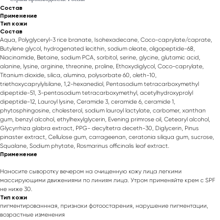
Состав
Применение
Тип кожи
Состав
Aqua, Polyglyceryl-3 rice branate, Isohexadecane, Coco-caprylate/caprate,
Butylene glycol, hydrogenated lecithin, sodium oleate, oligopeptide-68,
Niacinamide, Betaine, sodium PCA, sorbitol, serine, glycine, glutamic acid,
alanine, lysine, arginine, threonine, proline, Ethoxydiglycol, Coco-caprylate,
Titanium dioxide, silica, alumina, polysorbate 60, oleth-10,
triethoxycaprylylsilane, 1,2-hexanediol, Pentasodium tetracarboxymethyl
dipeptide-51, 3-pentasodium tetracarboxymethyl, acetylhydroxyprolyl
dipeptide-12, Lauroyl lysine, Ceramide 3, ceramide 6, ceramide 1,
phytosphingosine, cholesterol, sodium lauroyl lactylate, carbomer, xanthan
gum, benzyl alcohol, ethylhexylglycerin, Evening primrose oil, Cetearyl alcohol,
Glycyrrhiza glabra extract, PPG- decyltetra deceth-30, Diglycerin, Pinus
pinaster extract, Cellulose gum, carrageenan, ceratonia siliqua gum, sucrose,
Squalane, Sodium phytate, Rosmarinus officinalis leaf extract.
Применение
Наносите сыворотку вечером на очищенную кожу лица легкими
массирующими движениями по линиям лица. Утром применяйте крем с SPF
не ниже 30.
Тип кожи
пигментированнная, признаки фотоостарения, нарушение пигментации,
возрастные изменения