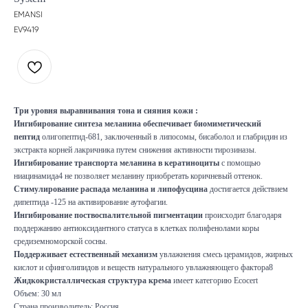
EMANSI
EV9419
Три уровня выравнивания тона и сияния кожи :
Ингибирование синтеза меланина обеспечивает биомиметический
пептид
олигопептид-681, заключенный в липосомы, бисаболол и глабридин из
экстракта корней лакричника путем снижения активности тирозиназы.
Ингибирование транспорта меланина в кератиноциты
с помощью
ниацинамида4 не позволяет меланину приобретать коричневый оттенок.
Стимулирование распада меланина и липофусцина
достигается действием
дипептида -125 на активирование аутофагии.
Ингибирование поствоспалительной пигментации
происходит благодаря
поддержанию антиоксидантного статуса в клетках полифенолами коры
средиземноморской сосны.
Поддерживает естественный механизм
увлажнения смесь церамидов, жирных
кислот и сфинголипидов и веществ натурального увлажняющего фактора8
Жидкокристаллическая структура крема
имеет категорию Ecocert
Объем: 30 мл
Страна производитель: Россия