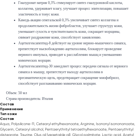
Гиалуронат натрия 0,3% стимулирует синтез гиалуроновой кислоты,
коллагена, удерживает влагу, улучшает процесс эпителизации, повышает
эластичность и тонус кожи.
Камедь акации сенегальской 0,3% увеличивает синтез коллагена и
продолжительность жизни фибробластов, улучшает структуру кожи,
уменьшает сухость и чувствительность кожи, сокращает морщины,
снимает раздражение кожи, способствует заживлению.
Ацетилгексапептид-8 действует на уровне нервно-мышечного синапса,
препятствует высвобождению ацетилхолина, блокирует проведение
нервного импульса, приводит к расслаблению мышц и уменьшению
мимических морщин.
Ацетилгексапептид-30 замедляет процесс передачи сигнала от нервного
синапса в мышцу, препятствует выходу ацетилхолина в
пресинаптическую щель, предотвращает сокращение миофибрилл,
способствует разглаживанию мимических морщин.
Объем: 50 мл
Страна производитель: Италия
Состав
Применение
Тип кожи
Состав
Aqua, Polysilicone-11, Cetearyl ethylhexanoate, Arginine, Isononyl isononanoate,
Glycerin, Cetearyl alcohol, Pentaerythrityl tetraethylhexanoate, Pentaerythrityl
distearate, Taurine, Olus oil (vegetable oil), Glycol palmitate, Lactic acid, Acetyl