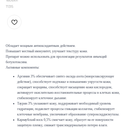
Tebiskin
T1315
Обладает мощным антиоксидантным действием.
Повышает местный иммунитет, улучшает текстуру кожи.
Препарат можно использовать для пролонгации результатов инъекций
ботулотоксина.
Активные компоненты:
Аргинин 3% обеспечивает синтез оксида азота (миорелаксирующее
действие), способствует подтяжке и повышению упругости кожи,
сокращает морщины, способствует насыщению кожи кислородом,
активирует окислительно-восстановительные процессы в клетках кожи,
стабилизирует клеточное дыхание.
Таурин 3% увлажняет кожу, поддерживает необходимый уровень
гидратации, подавляет процессы гликации коллагена, стабилизирует
клеточные мембраны, увеличивает образование супероксиддисмутазы.
Карнаубский воск 0,5% смягчает кожу, образует на ее поверхности
защитную пленку, снижает трансэпидермальную потерю влаги.