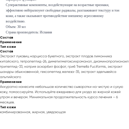
Суперактивные компоненты, воздействующие на возрастные признаки,
эффективно нейтрализуют свободные радикалы, разглаживают текстуру и тон
кожи, а также оказывают противодействие внешнему агрессивному
воздействию.
Объем: 30 мл
Страна производитель: Испания
Состав
Применение
Тип кожи
Состав
Экстракт луковиц нарцисса букетного, экстракт плодов лимонника
китайского, тетрапептид-26, диметилметоксихроманол, диаминопропионоил
трипептид-33, натрия аскорбил фосфат, гриб Tremella Fuciformis, экстракт
шандры обыкновенной, гексапептид железа-35, экстракт эдельвейса
альпийского
Применение
Аккуратно нанесите небольшое количество сыворотки на чистую и сухую
кожу, помассируйте. Используйте ежедневно для ухода за жирной кожей
утром и вечером. Минимальная продолжительность курса лечения – 6
месяцев.
Тип кожи
комбинированная, жирная, увядающая