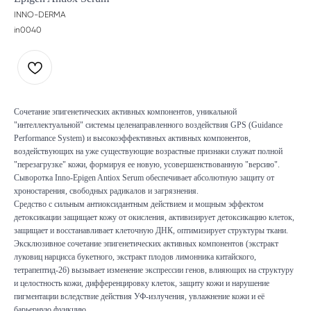
INNO-DERMA
in0040
Сочетание эпигенетических активных компонентов, уникальной
"интеллектуальной" системы целенаправленного воздействия GPS (Guidance
Performance System) и высокоэффективных активных компонентов,
воздействующих на уже существующие возрастные признаки cлужат полной
"перезагрузке" кожи, формируя ее новую, усовершенствованную "версию".
Сыворотка Inno-Epigen Antiox Serum обеспечивает абсолютную защиту от
хроностарения, свободных радикалов и загрязнения.
Средство с сильным антиоксидантным действием и мощным эффектом
детоксикации защищает кожу от окисления, активизирует детоксикацию клеток,
защищает и восстанавливает клеточную ДНК, оптимизирует структуры ткани.
Эксклюзивное сочетание эпигенетических активных компонентов (экстракт
луковиц нарцисса букетного, экстракт плодов лимонника китайского,
тетрапептид-26) вызывает изменение экспрессии генов, влияющих на структуру
и целостность кожи, дифференцировку клеток, защиту кожи и нарушение
пигментации вследствие действия УФ-излучения, увлажнение кожи и её
барьерную функцию.