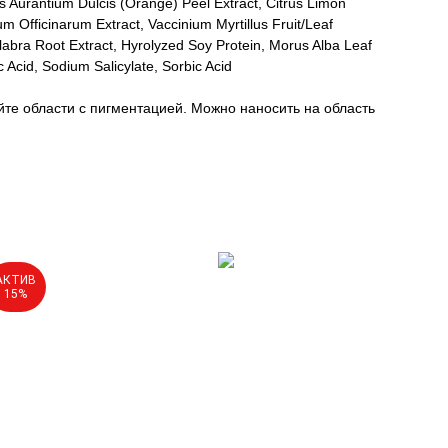
us Aurantium Dulcis (Orange) Peel Extract, Citrus Limon
m Officinarum Extract, Vaccinium Myrtillus Fruit/Leaf
Glabra Root Extract, Hyrolyzed Soy Protein, Morus Alba Leaf
 Acid, Sodium Salicylate, Sorbic Acid
йте области с пигментацией. Можно наносить на область
АКТИВ
15%