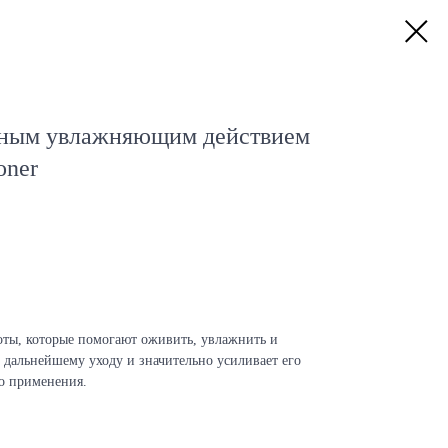
щным увлажняющим действием
oner
лоты, которые помогают оживить, увлажнить и
 дальнейшему уходу и значительно усиливает его
го применения.