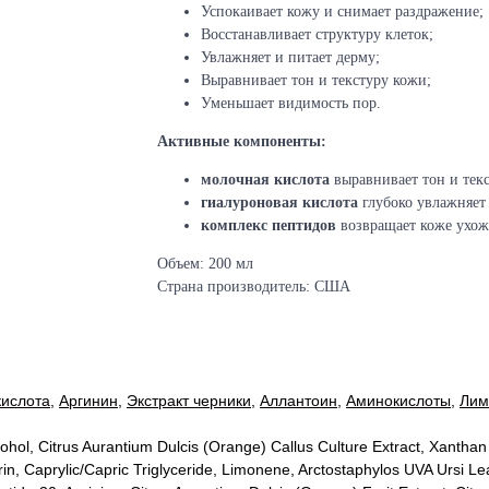
Успокаивает кожу и снимает раздражение;
Восстанавливает структуру клеток;
Увлажняет и питает дерму;
Выравнивает тон и текстуру кожи;
Уменьшает видимость пор.
Активные компоненты:
молочная кислота
выравнивает тон и тек
гиалуроновая кислота
глубоко увлажняет 
комплекс пептидов
возвращает коже ухож
Объем: 200 мл
Страна производитель: США
кислота
,
Аргинин
,
Экстракт черники
,
Аллантоин
,
Аминокислоты
,
Лим
cohol, Citrus Aurantium Dulcis (Orange) Callus Culture Extract, Xantha
in, Caprylic/Capric Triglyceride, Limonene, Arctostaphylos UVA Ursi Le