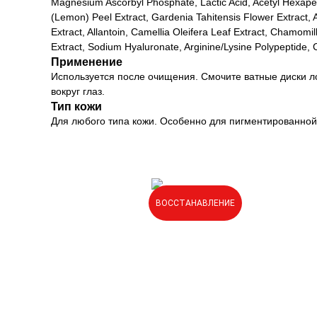
Magnesium Ascorbyl Phosphate, Lactic Acid, Acetyl Hexapept
(Lemon) Peel Extract, Gardenia Tahitensis Flower Extract, A
Extract, Allantoin, Camellia Oleifera Leaf Extract, Chamom
Extract, Sodium Hyaluronate, Arginine/Lysine Polypeptide, C
Применение
Используется после очищения. Смочите ватные диски ло
вокруг глаз.
Тип кожи
Для любого типа кожи. Особенно для пигментированной и
ВОССТАНАВЛЕНИЕ