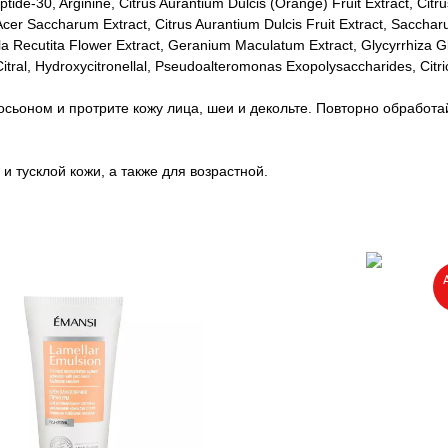
ide-30, Arginine, Citrus Aurantium Dulcis (Orange) Fruit Extract, Citr
cer Saccharum Extract, Citrus Aurantium Dulcis Fruit Extract, Saccharu
illa Recutita Flower Extract, Geranium Maculatum Extract, Glycyrrhiza 
itral, Hydroxycitronellal, Pseudoalteromonas Exopolysaccharides, Citric
сьоном и протрите кожу лица, шеи и декольте. Повторно обработа
 тусклой кожи, а также для возрастной.