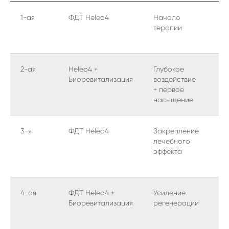
1-ая
ФДТ Heleo4
Начало
За
терапии
пр
об
2-ая
Heleo4 +
Глубокое
Ко
Биоревитализация
воздействие
по
+ первое
по
насыщение
3-я
ФДТ Heleo4
Закрепление
На
лечебного
вы
эффекта
ре
си
4-ая
ФДТ Heleo4 +
Усиление
-
Биоревитализация
регенерации