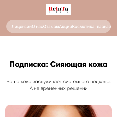
Лицензии
О нас
Отзывы
Акции
Косметика
Главная
Со
Подписка: Сияющая кожа
Ваша кожа заслуживает системного подхода.
А не временных решений