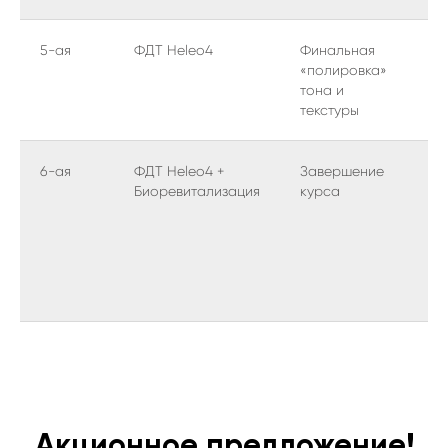
5-ая
ФДТ Heleo4
Финальная
Пи
«полировка»
св
тона и
по
текстуры
су
6-ая
ФДТ Heleo4 +
Завершение
Фи
Биоревитализация
курса
ре
ма
ув
Акционное предложение!