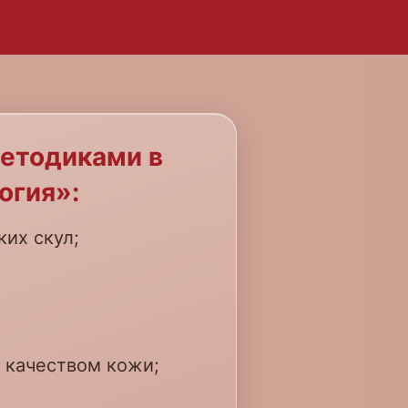
етодиками в
огия»:
их скул;
 качеством кожи;