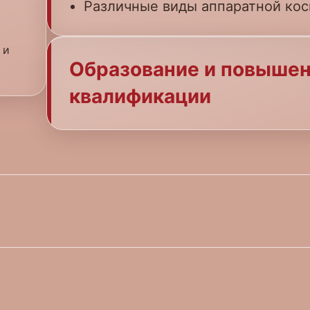
Различные виды аппаратной кос
 и
Образование и повыше
квалификации
 «Московский государствен
университет имени А.И. Евд