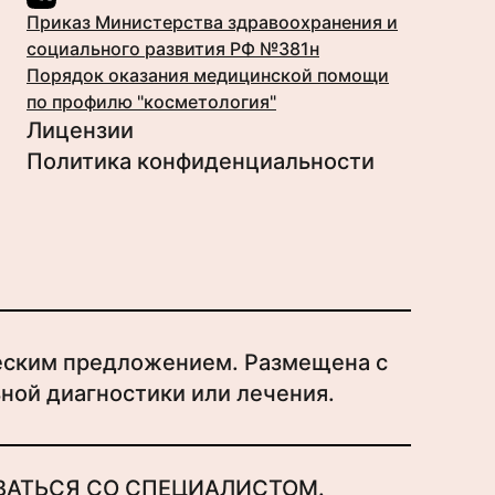
Приказ Министерства здравоохранения и
пании Fijie.
социального развития РФ №381н
 акне. Алгоритм
Порядок оказания медицинской помощи
дицине на базе
вису для косметологов
по профилю "косметология"
Лицензии
оследние достижения
Политика конфиденциальности
и EnerPeel на базе
пании Beauty Expert.
инговые методы на базе
восстановлении
атентованными
.
ческим предложением. Размещена с
i-age терапии и
о обучения
ной диагностики или лечения.
 нейропротеином
 изменений кожи на
ВАТЬСЯ СО СПЕЦИАЛИСТОМ.