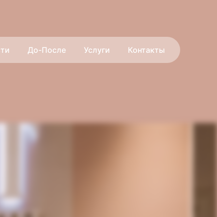
сти
До-После
Услуги
Контакты