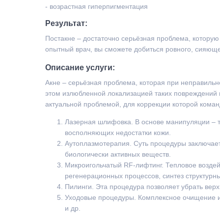
- возрастная гиперпигментация
Результат:
Постакне – достаточно серьёзная проблема, которую
опытный врач, вы сможете добиться ровного, сияющег
Описание услуги:
Акне – серьёзная проблема, которая при неправильн
этом излюбленной локализацией таких повреждений н
актуальной проблемой, для коррекции которой коман
Лазерная шлифовка. В основе манипуляции – то
восполняющих недостатки кожи.
Аутоплазмотерапия. Суть процедуры заключает
биологически активных веществ.
Микроигольчатый RF-лифтинг. Тепловое воздей
регенерационных процессов, синтез структурн
Пилинги. Эта процедура позволяет убрать вер
Уходовые процедуры. Комплексное очищение и
и др.