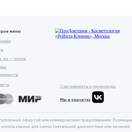
трое меню
инике
ги
 до — после
ывы
циалисты
акты
Сертификаты и промокоды
Мы в соцсетях
я публичной офертой или коммерческим предложением. Размеще
использована для самостоятельной диагностики или лечения.