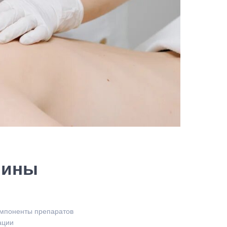
пины
омпоненты препаратов
ации