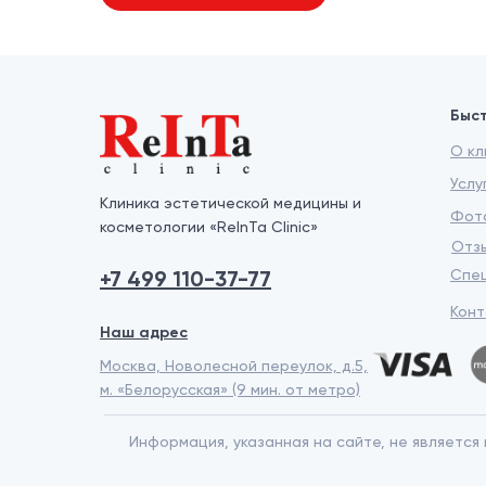
Быс
О кл
Услу
Клиника эстетической медицины и
Фото
косметологии «ReInTa Clinic»
Отз
+7 499 110-37-77
Спе
Конт
Наш адрес
Москва, Новолесной переулок, д.5,
м. «Белорусская» (9 мин. от метро)
Информация, указанная на сайте, не являетс