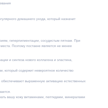
евания
егулярного домашнего ухода, который назначит
риям, гиперпигментации, сосудистым пятнам. При
 места. Поэтому постакне является не менее
ации и синтеза нового коллагена и эластина,
ви, который содержит невероятное количество
мы обеспечивают выраженную активацию естественных
вается.
жать вашу кожу витаминами, пептидами, минералами