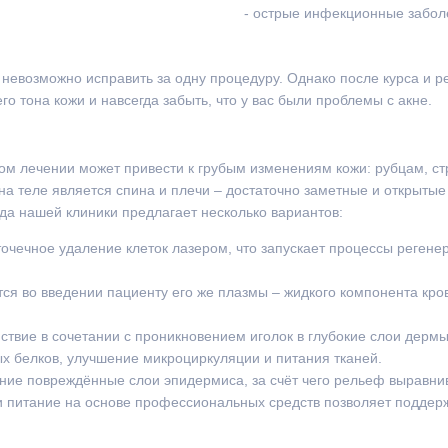
- острые инфекционные забол
 невозможно исправить за одну процедуру. Однако после курса и р
о тона кожи и навсегда забыть, что у вас были проблемы с акне.
ом лечении может привести к грубым изменениям кожи: рубцам, ст
а теле является спина и плечи – достаточно заметные и открытые
да нашей клиники предлагает несколько вариантов:
чечное удаление клеток лазером, что запускает процессы регенер
ся во введении пациенту его же плазмы – жидкого компонента кро
ствие в сочетании с проникновением иголок в глубокие слои дер
ых белков, улучшение микроциркуляции и питания тканей.
хние повреждённые слои эпидермиса, за счёт чего рельеф выравни
 питание на основе профессиональных средств позволяет поддер