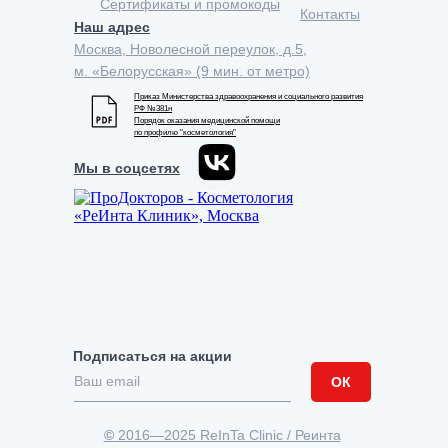
Сертификаты и промокоды
Контакты
Наш адрес
Москва, Новолесной переулок, д.5,
м. «Белорусская» (9 мин. от метро)
Приказ Министерства здравоохранения и социального развития
РФ №381н
Порядок оказания медицинской помощи
по профилю "косметология"
Мы в соцсетях
Подписаться на акции
ОК
©
2016—2025 ReInTa Clinic / Реинта