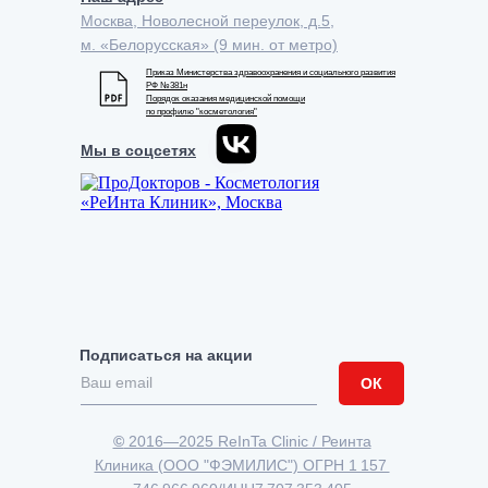
Москва, Новолесной переулок, д.5,
м. «Белорусская» (9 мин. от метро)
Приказ Министерства здравоохранения и социального развития
РФ №381н
Порядок оказания медицинской помощи
по профилю "косметология"
Мы в соцсетях
Подписаться на акции
ОК
©
2016—2025 ReInTa Clinic / Реинта
Клиника (ООО "ФЭМИЛИС") ОГРН 1 157