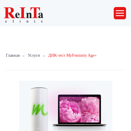
Главная
→
Услуги
→
ДНК-тест MyFeminity Age+