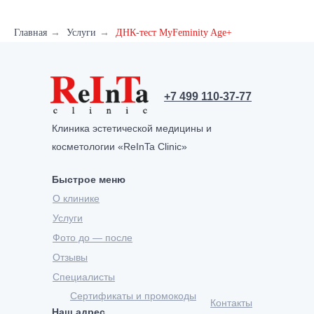
Главная
→
Услуги
→
ДНК-тест MyFeminity Age+
Скачать пример отчета
ДНК-теста Welness в pdf
+7 499 110-37-77
Клиника эстетической медицины и
косметологии «ReInTa Clinic»
Быстрое меню
О клинике
Услуги
Фото до — после
Отзывы
Специалисты
Сертификаты и промокоды
Контакты
Наш адрес