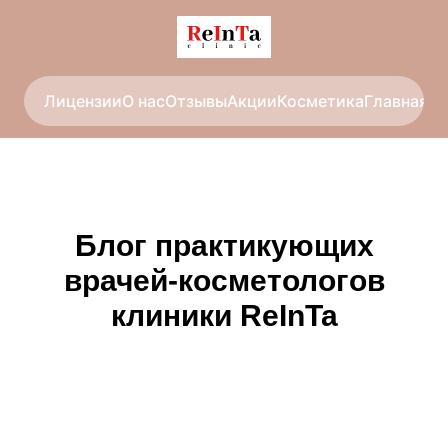
Лицензии
О нас
Отзывы
Акции
Косметика
Главная
Со
Блог практикующих
врачей-косметологов
клиники ReInTa