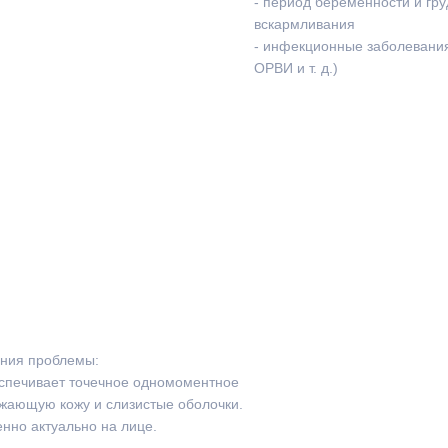
- период беременности и гру
вскармливания
- инфекционные заболевания
ОРВИ и т. д.)
ения проблемы:
еспечивает точечное одномоментное
ужающую кожу и слизистые оболочки.
енно актуально на лице.