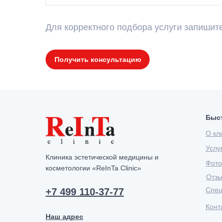
Для корректного подбора услуги запишит
Получить консультацию
Быс
О кл
Услу
Клиника эстетической медицины и
Фото
косметологии «ReInTa Clinic»
Отз
Спец
+7 499 110-37-77
Конт
Наш адрес