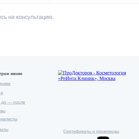
есь на консультацию.
трое меню
инике
ги
 до — после
ывы
иалисты
акты
Сертификаты и промокоды